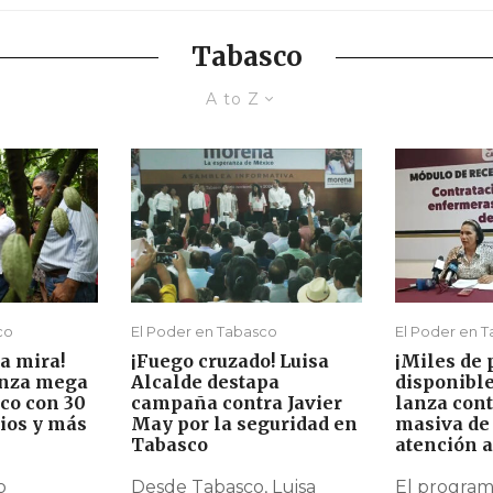
Tabasco
A to Z
co
El Poder en Tabasco
El Poder en 
a mira!
¡Fuego cruzado! Luisa
¡Miles de 
nza mega
Alcalde destapa
disponibl
co con 30
campaña contra Javier
lanza cont
rios y más
May por la seguridad en
masiva de
Tabasco
atención a
o
Desde Tabasco, Luisa
El program