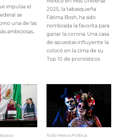
México en Miss Universe
ue impulsa el
2025, la tabasqueña
ederal se
Fátima Bosh, ha sido
como una de las
nombrada la favorita para
s ambiciosas...
ganar la corona. Una casa
de apuestas influyente la
colocó en la cima de su
Top 10 de pronósticos.
Tabasco
Todo Menos Política