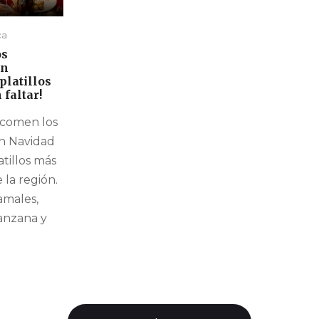
ca
os
en
platillos
faltar!
comen los
n Navidad
atillos más
 la región.
amales,
anzana y