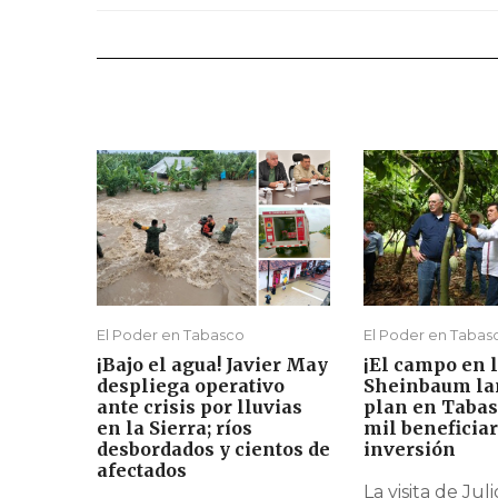
El Poder en Tabasco
El Poder en Tabas
¡Bajo el agua! Javier May
¡El campo en l
despliega operativo
Sheinbaum la
ante crisis por lluvias
plan en Tabas
en la Sierra; ríos
mil beneficia
desbordados y cientos de
inversión
afectados
La visita de Juli