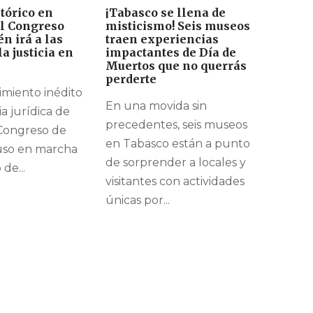
stórico en
¡Tabasco se llena de
El Congreso
misticismo! Seis museos
én irá a las
traen experiencias
a justicia en
impactantes de Día de
Muertos que no querrás
perderte
miento inédito
En una movida sin
ia jurídica de
precedentes, seis museos
 Congreso de
en Tabasco están a punto
uso en marcha
de sorprender a locales y
de...
visitantes con actividades
únicas por...