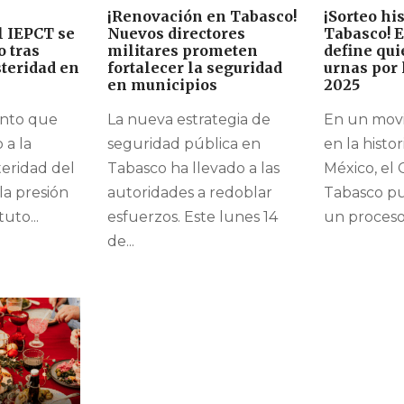
¡Renovación en Tabasco!
¡Sorteo hi
l IEPCT se
Nuevos directores
Tabasco! 
o tras
militares prometen
define qui
steridad en
fortalecer la seguridad
urnas por l
en municipios
2025
nto que
La nueva estrategia de
En un movi
 a la
seguridad pública en
en la histor
teridad del
Tabasco ha llevado a las
México, el
la presión
autoridades a redoblar
Tabasco p
tuto...
esfuerzos. Este lunes 14
un proceso 
de...