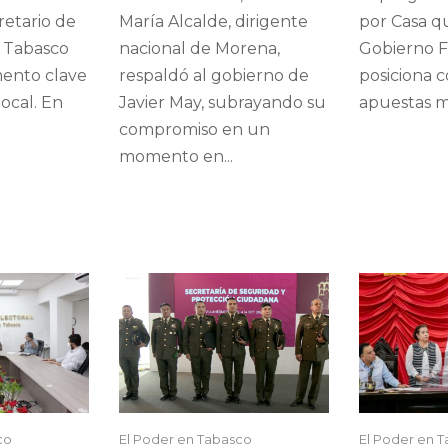
etario de
María Alcalde, dirigente
por Casa q
n Tabasco
nacional de Morena,
Gobierno F
ento clave
respaldó al gobierno de
posiciona 
ocal. En
Javier May, subrayando su
apuestas má
compromiso en un
momento en...
co
El Poder en Tabasco
El Poder en 