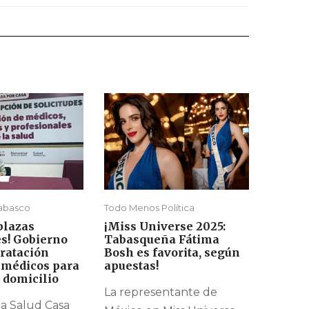
Tabasco
Todo Menos Política
plazas
¡Miss Universe 2025:
es! Gobierno
Tabasqueña Fátima
ratación
Bosh es favorita, según
 médicos para
apuestas!
 domicilio
La representante de
a Salud Casa