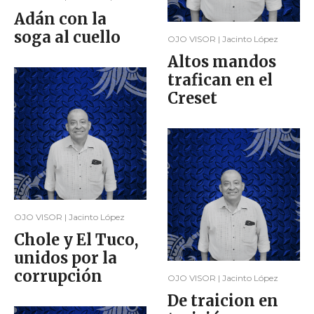
Adán con la
soga al cuello
OJO VISOR | Jacinto López
Altos mandos
trafican en el
Creset
OJO VISOR | Jacinto López
Chole y El Tuco,
unidos por la
corrupción
OJO VISOR | Jacinto López
De traicion en