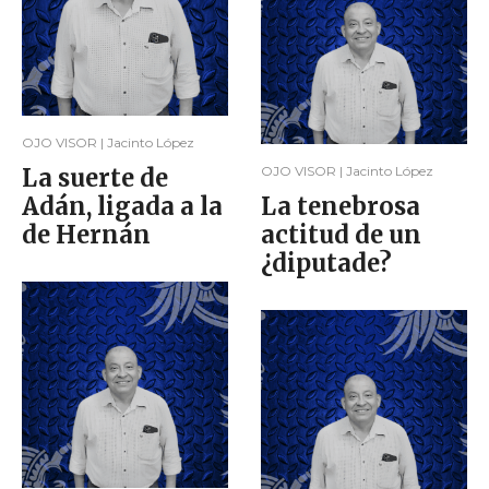
OJO VISOR | Jacinto López
La suerte de
OJO VISOR | Jacinto López
Adán, ligada a la
La tenebrosa
de Hernán
actitud de un
¿diputade?