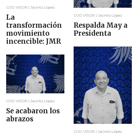
OJO VISOR | Jacinto López
La
OJO VISOR | Jacinto López
transformación
Respalda May a
movimiento
Presidenta
incencible: JMR
OJO VISOR | Jacinto López
Se acabaron los
abrazos
OJO VISOR | Jacinto López