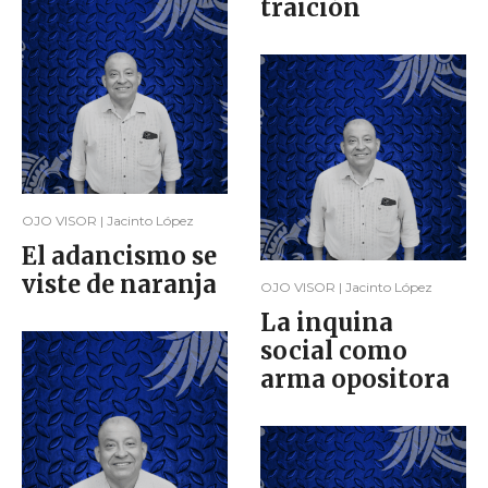
traición
OJO VISOR | Jacinto López
El adancismo se
viste de naranja
OJO VISOR | Jacinto López
La inquina
social como
arma opositora